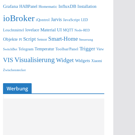
Grafana
InfluxDB
Installation
HABPanel
Homematic
ioBroker
Jarvis
iQontrol
JavaScript
LED
lovelace
Material UI
Leuchtmittel
MQTT
Node-RED
Smart-Home
Script
Objekte
Sensor
Steuerung
PI
Trigger
Telegram
Temperatur
Toolbar/Panel
SwitchBot
View
Visualisierung
VIS
Widget
Widgets
Xiaomi
Zwischenstecker
Werbung