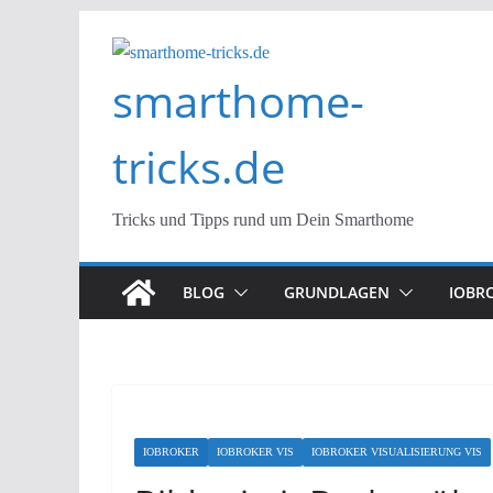
Zum
Inhalt
smarthome-
springen
tricks.de
Tricks und Tipps rund um Dein Smarthome
BLOG
GRUNDLAGEN
IOBR
IOBROKER
IOBROKER VIS
IOBROKER VISUALISIERUNG VIS