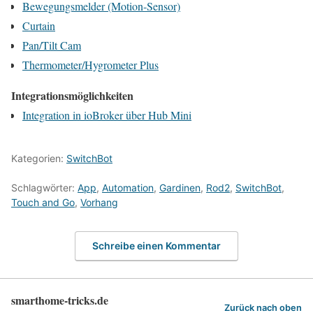
Bewegungsmelder (Motion-Sensor)
Curtain
Pan/Tilt Cam
Thermometer/Hygrometer Plus
Integrationsmöglichkeiten
Integration in ioBroker über Hub Mini
Kategorien:
SwitchBot
Schlagwörter:
App
,
Automation
,
Gardinen
,
Rod2
,
SwitchBot
,
Touch and Go
,
Vorhang
Schreibe einen Kommentar
smarthome-tricks.de
Zurück nach oben