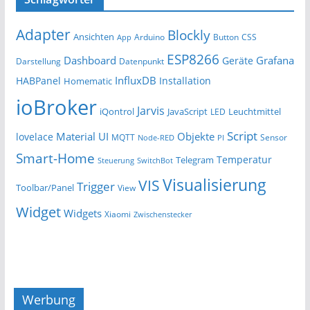
Adapter
Blockly
Ansichten
Arduino
Button
App
CSS
ESP8266
Dashboard
Grafana
Geräte
Darstellung
Datenpunkt
InfluxDB
HABPanel
Installation
Homematic
ioBroker
Jarvis
iQontrol
JavaScript
Leuchtmittel
LED
Script
Material UI
Objekte
lovelace
MQTT
Sensor
Node-RED
PI
Smart-Home
Temperatur
Telegram
Steuerung
SwitchBot
Visualisierung
VIS
Trigger
Toolbar/Panel
View
Widget
Widgets
Xiaomi
Zwischenstecker
Werbung