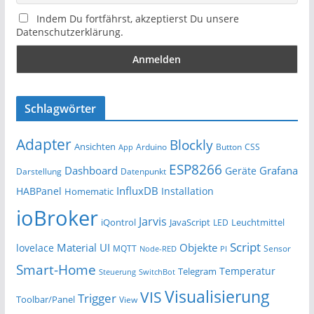
Indem Du fortfährst, akzeptierst Du unsere
Datenschutzerklärung.
Schlagwörter
Adapter
Blockly
Ansichten
Arduino
Button
App
CSS
ESP8266
Dashboard
Grafana
Geräte
Darstellung
Datenpunkt
InfluxDB
HABPanel
Installation
Homematic
ioBroker
Jarvis
iQontrol
JavaScript
Leuchtmittel
LED
Script
Material UI
Objekte
lovelace
MQTT
Sensor
Node-RED
PI
Smart-Home
Temperatur
Telegram
Steuerung
SwitchBot
Visualisierung
VIS
Trigger
Toolbar/Panel
View